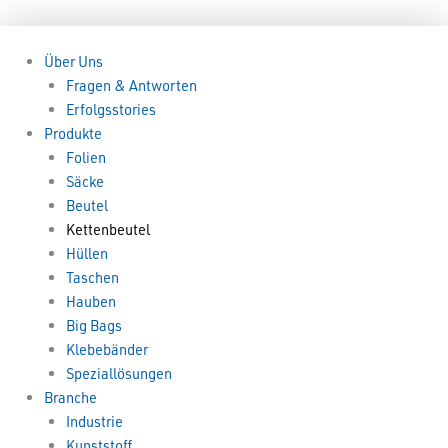
Zum
Menü
Menü
Inhalt
springen
Über Uns
Fragen & Antworten
Erfolgsstories
Produkte
Folien
Säcke
Beutel
Kettenbeutel
Hüllen
Taschen
Hauben
Big Bags
Klebebänder
Speziallösungen
Branche
Industrie
Kunststoff