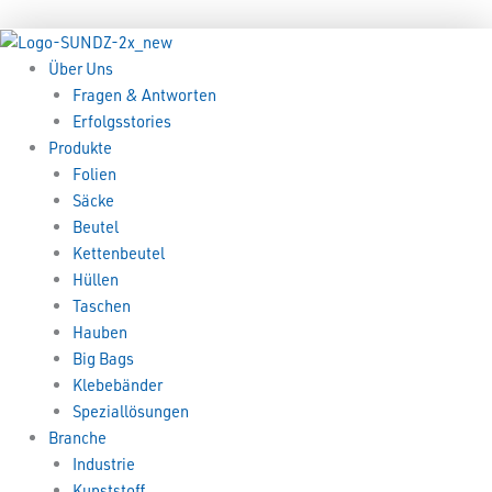
Zum
Menü
Menü
Inhalt
springen
Über Uns
Fragen & Antworten
Erfolgsstories
Produkte
Folien
Säcke
Beutel
Kettenbeutel
Hüllen
Taschen
Hauben
Big Bags
Klebebänder
Speziallösungen
Branche
Industrie
Kunststoff