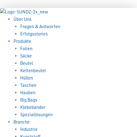
Zum
Menü
Menü
Inhalt
springen
Über Uns
Fragen & Antworten
Erfolgsstories
Produkte
Folien
Säcke
Beutel
Kettenbeutel
Hüllen
Taschen
Hauben
Big Bags
Klebebänder
Speziallösungen
Branche
Industrie
Kunststoff