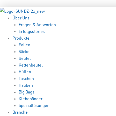
Zum
Menü
Menü
Inhalt
springen
Über Uns
Fragen & Antworten
Erfolgsstories
Produkte
Folien
Säcke
Beutel
Kettenbeutel
Hüllen
Taschen
Hauben
Big Bags
Klebebänder
Speziallösungen
Branche