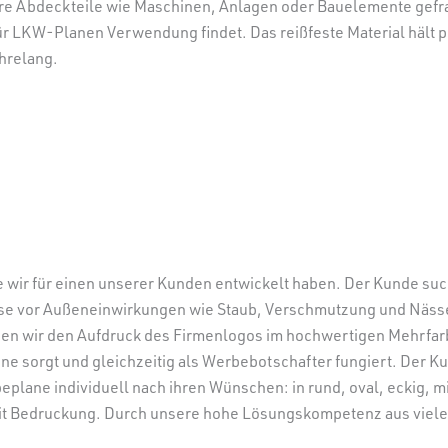
ere Abdeckteile wie Maschinen, Anlagen oder Bauelemente gefra
für LKW-Planen Verwendung findet. Das reißfeste Material hält
hrelang.
ie wir für einen unserer Kunden entwickelt haben. Der Kunde su
e vor Außeneinwirkungen wie Staub, Verschmutzung und Nässe
gen wir den Aufdruck des Firmenlogos im hochwertigen Mehrfarbd
ne sorgt und gleichzeitig als Werbebotschafter fungiert. Der Ku
eplane individuell nach ihren Wünschen: in rund, oval, eckig,
t Bedruckung. Durch unsere hohe Lösungskompetenz aus vielen