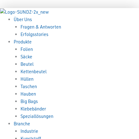
Zum
Menü
Menü
Inhalt
springen
Über Uns
Fragen & Antworten
Erfolgsstories
Produkte
Folien
Säcke
Beutel
Kettenbeutel
Hüllen
Taschen
Hauben
Big Bags
Klebebänder
Speziallösungen
Branche
Industrie
Kunststoff