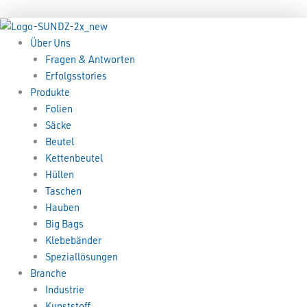
Zum
Menü
Menü
Inhalt
springen
Über Uns
Fragen & Antworten
Erfolgsstories
Produkte
Folien
Säcke
Beutel
Kettenbeutel
Hüllen
Taschen
Hauben
Big Bags
Klebebänder
Speziallösungen
Branche
Industrie
Kunststoff