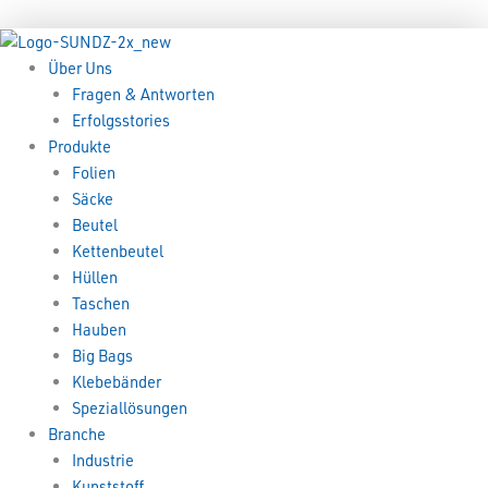
Zum
Menü
Menü
Inhalt
springen
Über Uns
Fragen & Antworten
Erfolgsstories
Produkte
Folien
Säcke
Beutel
Kettenbeutel
Hüllen
Taschen
Hauben
Big Bags
Klebebänder
Speziallösungen
Branche
Industrie
Kunststoff