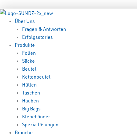
Zum
Menü
Menü
Inhalt
springen
Über Uns
Fragen & Antworten
Erfolgsstories
Produkte
Folien
Säcke
Beutel
Kettenbeutel
Hüllen
Taschen
Hauben
Big Bags
Klebebänder
Speziallösungen
Branche