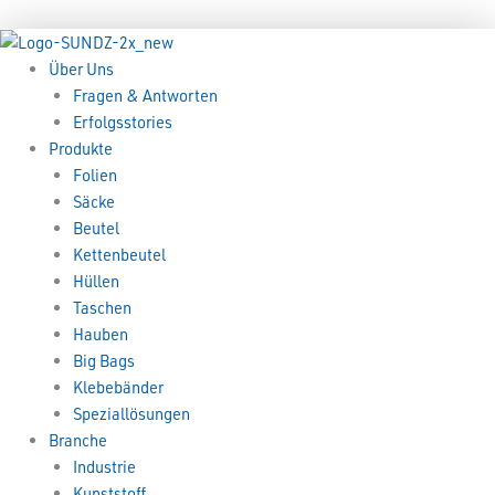
Zum
Menü
Menü
Inhalt
springen
Über Uns
Fragen & Antworten
Erfolgsstories
Produkte
Folien
Säcke
Beutel
Kettenbeutel
Hüllen
Taschen
Hauben
Big Bags
Klebebänder
Speziallösungen
Branche
Industrie
Kunststoff