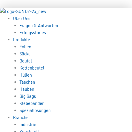
Zum
Menü
Menü
Inhalt
springen
Über Uns
Fragen & Antworten
Erfolgsstories
Produkte
Folien
Säcke
Beutel
Kettenbeutel
Hüllen
Taschen
Hauben
Big Bags
Klebebänder
Speziallösungen
Branche
Industrie
Kunststoff