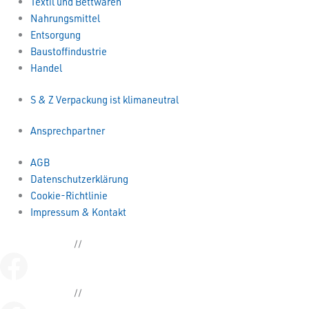
Textil und Bettwaren
Nahrungsmittel
Entsorgung
Baustoffindustrie
Handel
S & Z Verpackung ist klimaneutral
Ansprechpartner
AGB
Datenschutzerklärung
Cookie-Richtlinie
Impressum & Kontakt
Kettenbeutel.de
//
sianka.de
Kettenbeutel.de
//
sianka.de