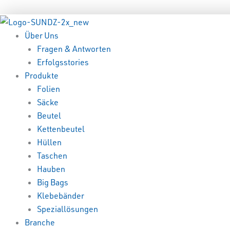
Zum
Menü
Menü
Inhalt
springen
Über Uns
Fragen & Antworten
Erfolgsstories
Produkte
Folien
Säcke
Beutel
Kettenbeutel
Hüllen
Taschen
Hauben
Big Bags
Klebebänder
Speziallösungen
Branche