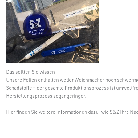
Das sollten Sie wissen
Unsere Folien enthalten weder Weichmacher noch schwermetal
Schadstoffe – der gesamte Produktionsprozess ist umweltfre
Herstellungsprozess sogar geringer.
Hier finden Sie weitere Informationen dazu, wie S&Z Ihre Nac