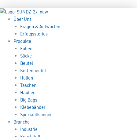
Zum
Menü
Menü
Inhalt
springen
Über Uns
Fragen & Antworten
Erfolgsstories
Produkte
Folien
Säcke
Beutel
Kettenbeutel
Hüllen
Taschen
Hauben
Big Bags
Klebebänder
Speziallösungen
Branche
Industrie
Kunststoff