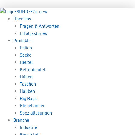
Zum
Menü
Menü
Inhalt
springen
Über Uns
Fragen & Antworten
Erfolgsstories
Produkte
Folien
Säcke
Beutel
Kettenbeutel
Hüllen
Taschen
Hauben
Big Bags
Klebebänder
Speziallösungen
Branche
Industrie
Kunststoff